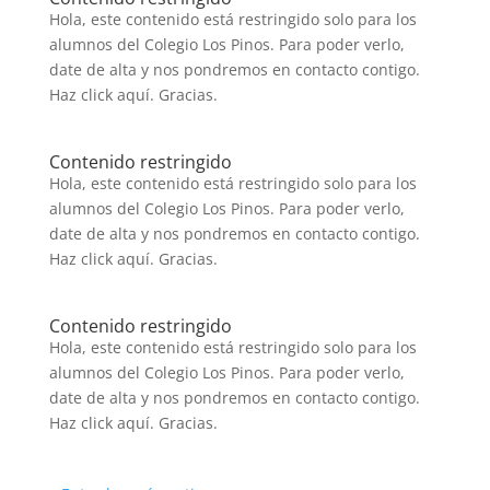
Hola, este contenido está restringido solo para los
alumnos del Colegio Los Pinos. Para poder verlo,
date de alta y nos pondremos en contacto contigo.
Haz click aquí. Gracias.
Contenido restringido
Hola, este contenido está restringido solo para los
alumnos del Colegio Los Pinos. Para poder verlo,
date de alta y nos pondremos en contacto contigo.
Haz click aquí. Gracias.
Contenido restringido
Hola, este contenido está restringido solo para los
alumnos del Colegio Los Pinos. Para poder verlo,
date de alta y nos pondremos en contacto contigo.
Haz click aquí. Gracias.