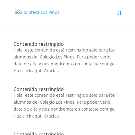
Contenido restringido
Hola, este contenido está restringido solo para los
alumnos del Colegio Los Pinos. Para poder verlo,
date de alta y nos pondremos en contacto contigo.
Haz click aquí. Gracias.
Contenido restringido
Hola, este contenido está restringido solo para los
alumnos del Colegio Los Pinos. Para poder verlo,
date de alta y nos pondremos en contacto contigo.
Haz click aquí. Gracias.
Contenido restringido