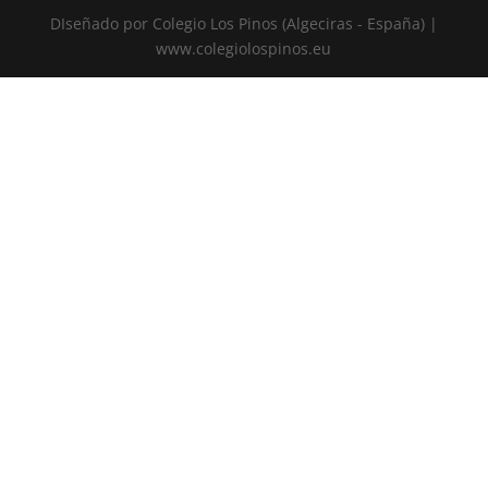
DIseñado por Colegio Los Pinos (Algeciras - España) |
www.colegiolospinos.eu