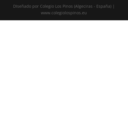
DIseñado por Colegio Los Pinos (Algeciras - España) |
www.colegiolospinos.eu