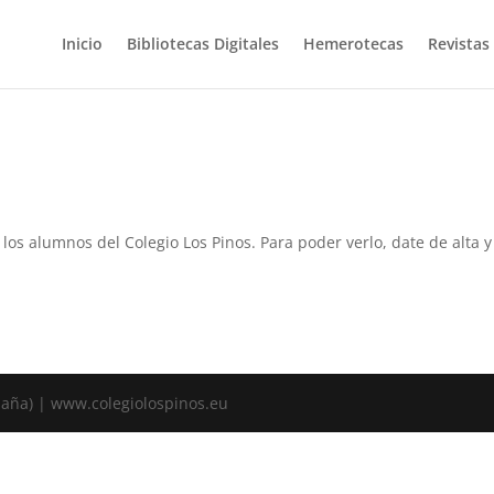
Inicio
Bibliotecas Digitales
Hemerotecas
Revistas
a los alumnos del Colegio Los Pinos. Para poder verlo, date de alta
spaña) | www.colegiolospinos.eu