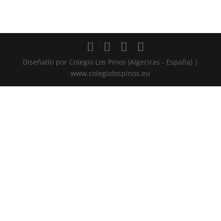
DIseñado por Colegio Los Pinos (Algeciras - España) |
www.colegiolospinos.eu