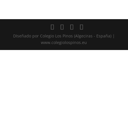
DIseñado por Colegio Los Pinos (Algeciras - España) |
www.colegiolospinos.eu