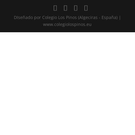
DIseñado por Colegio Los Pinos (Algeciras - España) |
www.colegiolospinos.eu