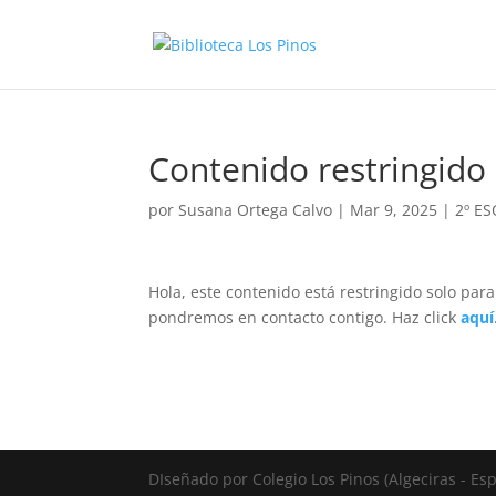
Contenido restringido
por
Susana Ortega Calvo
|
Mar 9, 2025
|
2º E
Hola, este contenido está restringido solo para
pondremos en contacto contigo. Haz click
aquí
DIseñado por Colegio Los Pinos (Algeciras - E