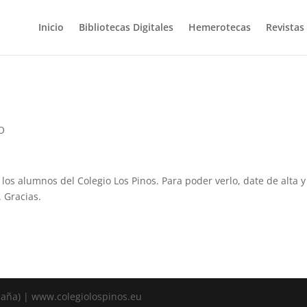
Inicio
Bibliotecas Digitales
Hemerotecas
Revistas
SO
 los alumnos del Colegio Los Pinos. Para poder verlo, date de alta y
. Gracias.
spaña) | www.colegiolospinos.eu