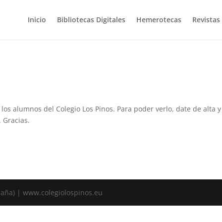
Inicio
Bibliotecas Digitales
Hemerotecas
Revistas
 los alumnos del Colegio Los Pinos. Para poder verlo, date de alta y
. Gracias.
spaña) | www.colegiolospinos.eu