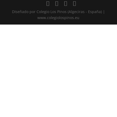
DIseñado por Colegio Los Pinos (Algeciras - España) |
www.colegiolospinos.eu