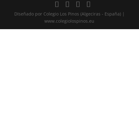
DIseñado por Colegio Los Pinos (Algeciras - España) |
www.colegiolospinos.eu