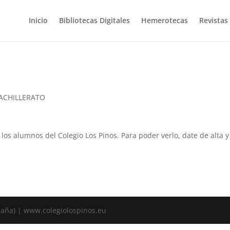
Inicio
Bibliotecas Digitales
Hemerotecas
Revistas
BACHILLERATO
a los alumnos del Colegio Los Pinos. Para poder verlo, date de alta
spaña) | www.colegiolospinos.eu