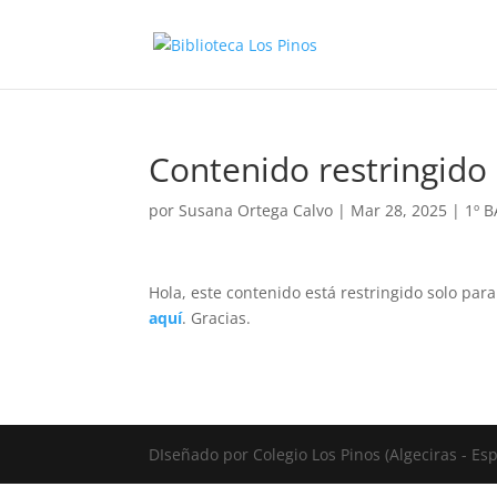
Contenido restringido
por
Susana Ortega Calvo
|
Mar 28, 2025
|
1º 
Hola, este contenido está restringido solo par
aquí
. Gracias.
DIseñado por Colegio Los Pinos (Algeciras - E