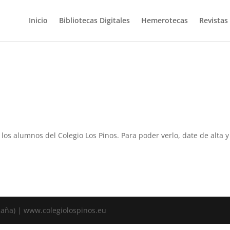
Inicio
Bibliotecas Digitales
Hemerotecas
Revistas
a los alumnos del Colegio Los Pinos. Para poder verlo, date de alta
spaña) | www.colegiolospinos.eu