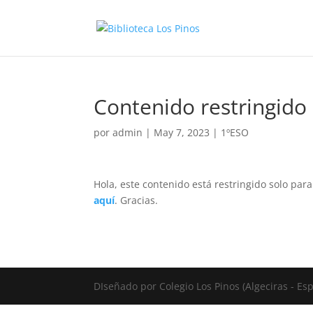
Contenido restringido
por
admin
|
May 7, 2023
|
1ºESO
Hola, este contenido está restringido solo par
aquí
. Gracias.
DIseñado por Colegio Los Pinos (Algeciras - E