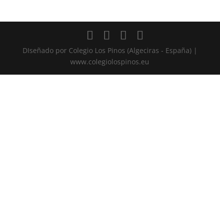
DIseñado por Colegio Los Pinos (Algeciras - España) |
www.colegiolospinos.eu