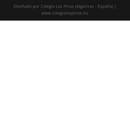
DIseñado por Colegio Los Pinos (Algeciras - España) |
www.colegiolospinos.eu