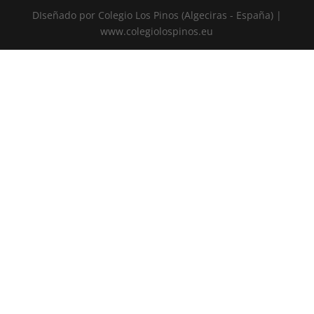
DIseñado por Colegio Los Pinos (Algeciras - España) |
www.colegiolospinos.eu