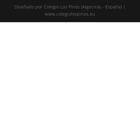
DIseñado por Colegio Los Pinos (Algeciras - España) |
www.colegiolospinos.eu