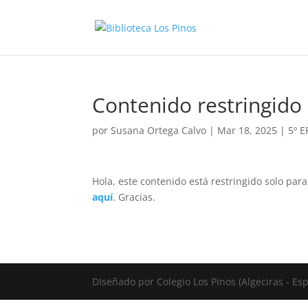
Contenido restringido
por
Susana Ortega Calvo
|
Mar 18, 2025
|
5º 
Hola, este contenido está restringido solo par
aquí
. Gracias.
DIseñado por Colegio Los Pinos (Algeciras - E