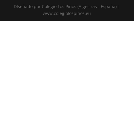
DIseñado por Colegio Los Pinos (Algeciras - España) |
www.colegiolospinos.eu