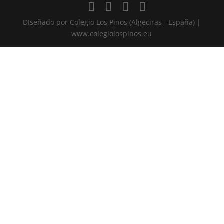
DIseñado por Colegio Los Pinos (Algeciras - España) |
www.colegiolospinos.eu