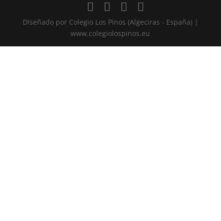
DIseñado por Colegio Los Pinos (Algeciras - España) |
www.colegiolospinos.eu