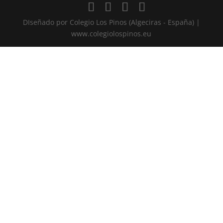
DIseñado por Colegio Los Pinos (Algeciras - España) |
www.colegiolospinos.eu