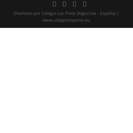
DIseñado por Colegio Los Pinos (Algeciras - España) |
www.colegiolospinos.eu