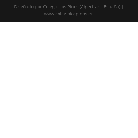
DIseñado por Colegio Los Pinos (Algeciras - España) |
www.colegiolospinos.eu