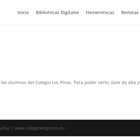
Inicio
Bibliotecas Digitales
Hemerotecas
Revistas
a los alumnos del Colegio Los Pinos. Para poder verlo, date de alta
spaña) | www.colegiolospinos.eu