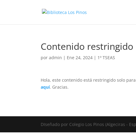
Contenido restringido
por
admin
|
Ene 24, 2024
|
1º TSEAS
Hola, este contenido está restringido solo par
aquí
. Gracias.
DIseñado por Colegio Los Pinos (Algeciras - E