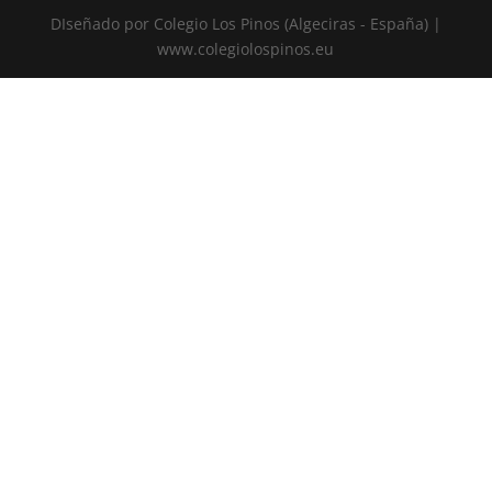
DIseñado por Colegio Los Pinos (Algeciras - España) |
www.colegiolospinos.eu