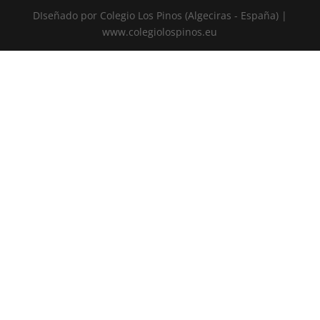
DIseñado por Colegio Los Pinos (Algeciras - España) |
www.colegiolospinos.eu