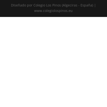
DIseñado por Colegio Los Pinos (Algeciras - España) |
www.colegiolospinos.eu