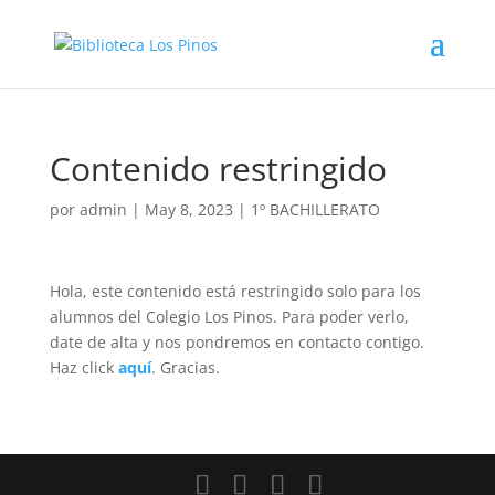
Contenido restringido
por
admin
|
May 8, 2023
|
1º BACHILLERATO
Hola, este contenido está restringido solo para los
alumnos del Colegio Los Pinos. Para poder verlo,
date de alta y nos pondremos en contacto contigo.
Haz click
aquí
. Gracias.