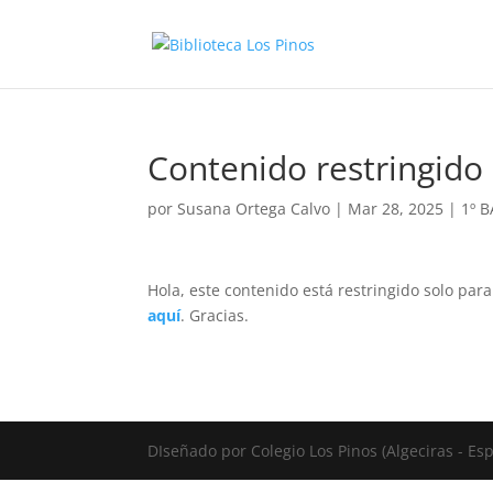
Contenido restringido
por
Susana Ortega Calvo
|
Mar 28, 2025
|
1º 
Hola, este contenido está restringido solo par
aquí
. Gracias.
DIseñado por Colegio Los Pinos (Algeciras - E