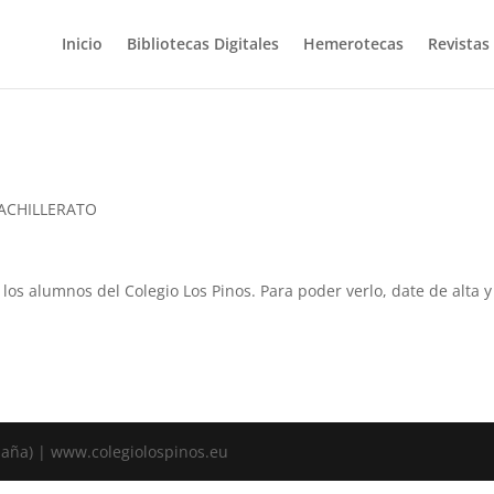
Inicio
Bibliotecas Digitales
Hemerotecas
Revistas
BACHILLERATO
a los alumnos del Colegio Los Pinos. Para poder verlo, date de alta
spaña) | www.colegiolospinos.eu