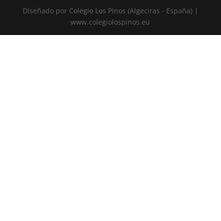
DIseñado por Colegio Los Pinos (Algeciras - España) |
www.colegiolospinos.eu