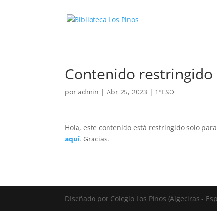
Contenido restringido
por
admin
|
Abr 25, 2023
|
1ºESO
Hola, este contenido está restringido solo par
aquí
. Gracias.
DIseñado por Colegio Los Pinos (Algeciras - E