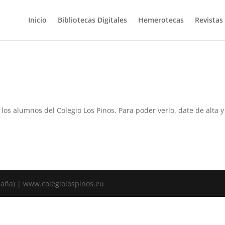
Inicio
Bibliotecas Digitales
Hemerotecas
Revistas
a los alumnos del Colegio Los Pinos. Para poder verlo, date de alta
spaña) | www.colegiolospinos.eu