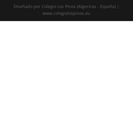
DIseñado por Colegio Los Pinos (Algeciras - España) |
www.colegiolospinos.eu