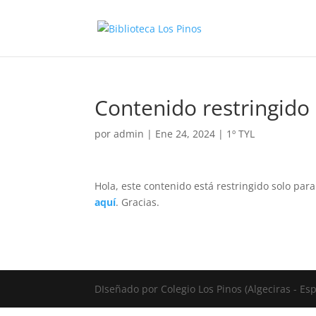
Contenido restringido
por
admin
|
Ene 24, 2024
|
1º TYL
Hola, este contenido está restringido solo par
aquí
. Gracias.
DIseñado por Colegio Los Pinos (Algeciras - E