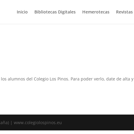
Inicio
Bibliotecas Digitales
Hemerotecas
Revistas
a los alumnos del Colegio Los Pinos. Para poder verlo, date de alta
spaña) | www.colegiolospinos.eu