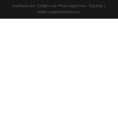
DIseñado por Colegio Los Pinos (Algeciras - España) |
www.colegiolospinos.eu