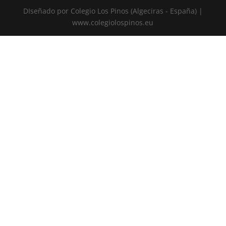
DIseñado por Colegio Los Pinos (Algeciras - España) |
www.colegiolospinos.eu