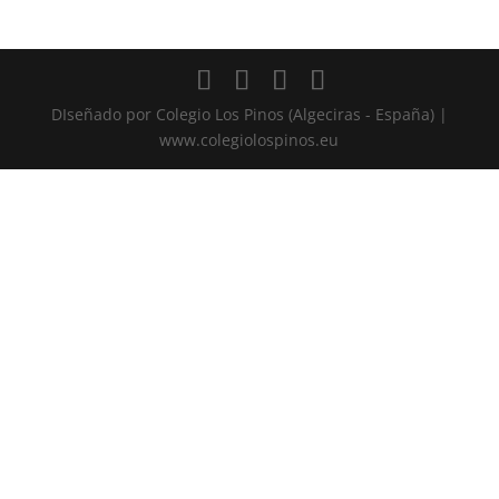
DIseñado por Colegio Los Pinos (Algeciras - España) |
www.colegiolospinos.eu