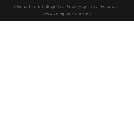
DIseñado por Colegio Los Pinos (Algeciras - España) |
www.colegiolospinos.eu