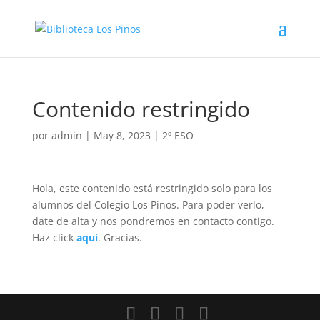
Contenido restringido
por
admin
|
May 8, 2023
|
2º ESO
Hola, este contenido está restringido solo para los
alumnos del Colegio Los Pinos. Para poder verlo,
date de alta y nos pondremos en contacto contigo.
Haz click
aquí
. Gracias.