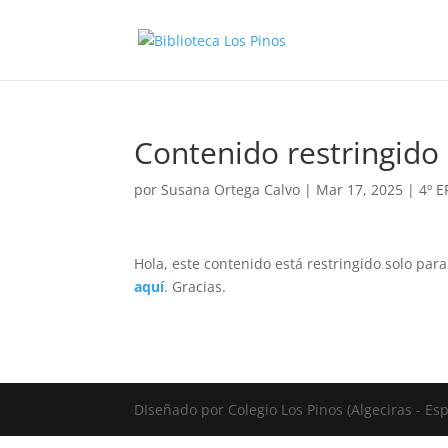
Contenido restringido
por
Susana Ortega Calvo
|
Mar 17, 2025
|
4º 
Hola, este contenido está restringido solo par
aquí
. Gracias.
DIseñado por Colegio Los Pinos (Algeciras - E