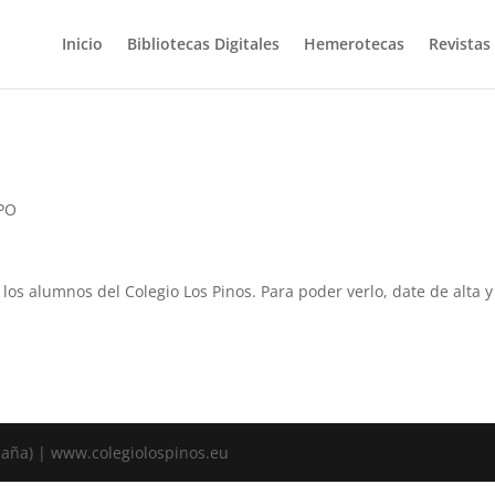
Inicio
Bibliotecas Digitales
Hemerotecas
Revistas
EPO
a los alumnos del Colegio Los Pinos. Para poder verlo, date de alta
spaña) | www.colegiolospinos.eu