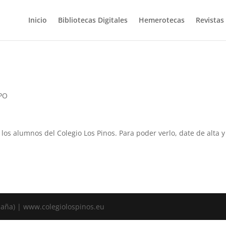
Inicio
Bibliotecas Digitales
Hemerotecas
Revistas
EPO
a los alumnos del Colegio Los Pinos. Para poder verlo, date de alta
spaña) | www.colegiolospinos.eu