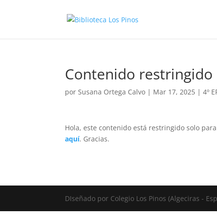
Contenido restringido
por
Susana Ortega Calvo
|
Mar 17, 2025
|
4º 
Hola, este contenido está restringido solo par
aquí
. Gracias.
DIseñado por Colegio Los Pinos (Algeciras - E