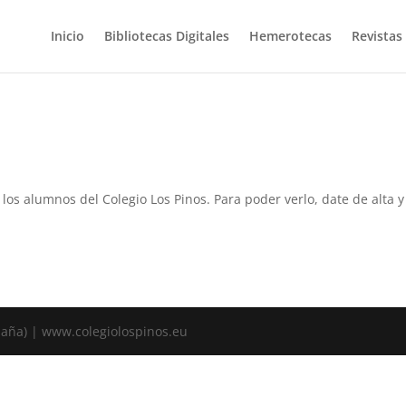
Inicio
Bibliotecas Digitales
Hemerotecas
Revistas
a los alumnos del Colegio Los Pinos. Para poder verlo, date de alta
spaña) | www.colegiolospinos.eu