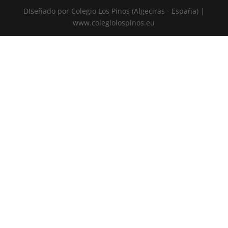
DIseñado por Colegio Los Pinos (Algeciras - España) |
www.colegiolospinos.eu