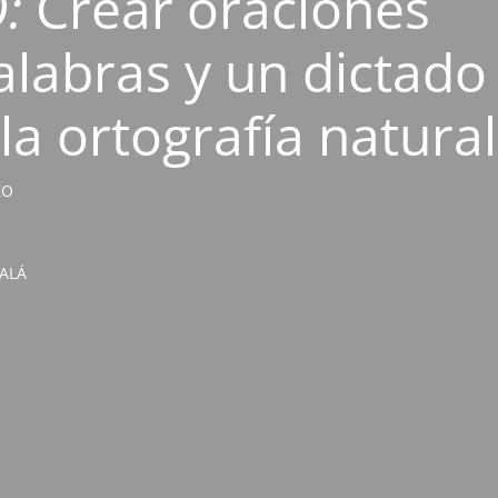
O:
Crear oraciones
labras y un dictado
la ortografía natural
ZO
CALÁ