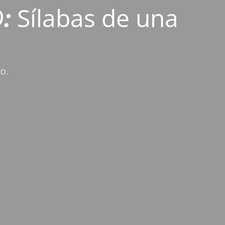
O
:
Sílabas de una
ZO.