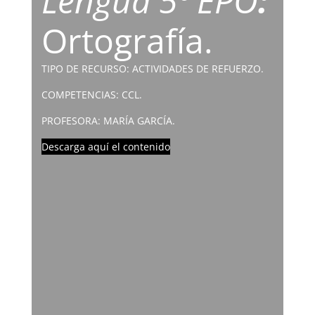
Lengua 5º EPO
:
Ortografía.
TIPO DE RECURSO: ACTIVIDADES DE REFUERZO.
COMPETENCIAS: CCL.
PROFESORA: MARÍA GARCÍA.
Descarga aquí el contenido