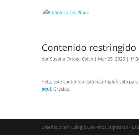
Contenido restringido
por
Susana Ortega Calvo
|
Mar 25, 2025
|
1º 
Hola, este contenido está restringido solo par
aquí
. Gracias.
DIseñado por Colegio Los Pinos (Algeciras - E