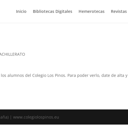
Inicio
Bibliotecas Digitales
Hemerotecas
Revistas
BACHILLERATO
a los alumnos del Colegio Los Pinos. Para poder verlo, date de alta
spaña) | www.colegiolospinos.eu