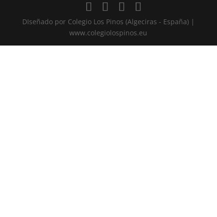
DIseñado por Colegio Los Pinos (Algeciras - España) |
www.colegiolospinos.eu