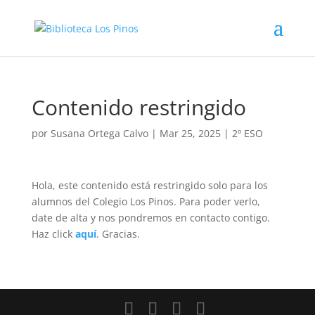
Contenido restringido
por
Susana Ortega Calvo
|
Mar 25, 2025
|
2º ESO
Hola, este contenido está restringido solo para los
alumnos del Colegio Los Pinos. Para poder verlo,
date de alta y nos pondremos en contacto contigo.
Haz click
aquí
. Gracias.