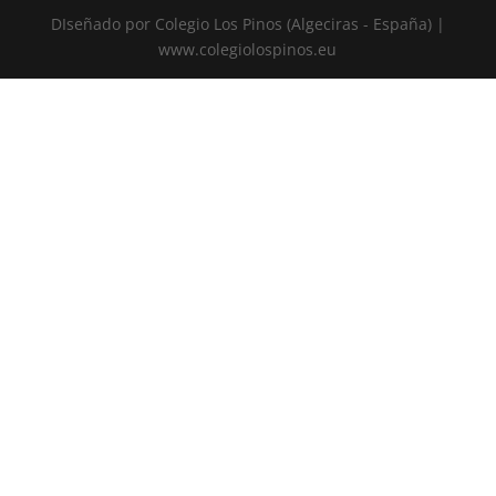
DIseñado por Colegio Los Pinos (Algeciras - España) |
www.colegiolospinos.eu