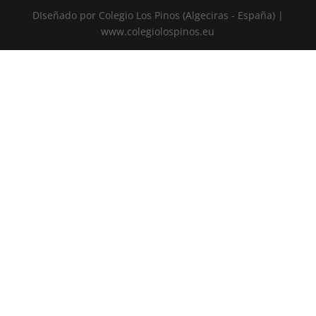
DIseñado por Colegio Los Pinos (Algeciras - España) |
www.colegiolospinos.eu