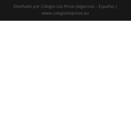
DIseñado por Colegio Los Pinos (Algeciras - España) |
www.colegiolospinos.eu